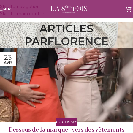
Skip to navigation
MENU
Skip to main content
ARTICLES
PAR
FLORENCE
23
AVR
COULISSES
Dessous de la marque : vers des vêtements