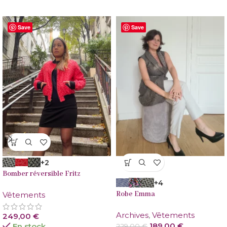
Save
Save
+2
VENTE
Bomber réversible Fritz
+4
Robe Emma
Vêtements
Archives
,
Vêtements
249,00
€
189,00
€
En stock
229,00
€