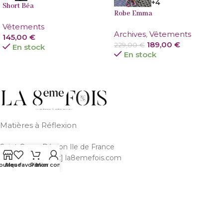
+4
Short Béa
Robe Emma
Vêtements
Archives
,
Vêtements
145,00
€
189,00
€
229,00
€
En stock
En stock
Matières à Réflexion
Saint Ouen, Région Ile de France
Email: bonjour [at] la8emefois.com
outique
Mes favoris
Panier
Mon compte
ARTICLES BLOG
AIDE ET INFORMATION
LIENS UTILES