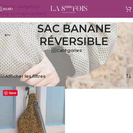
Skip to navigation
MENU
Skip to main content
SAC BANANE
RÉVERSIBLE
Catégories
Accueil
/
Produits identifiés “sac banane réversible”
Voici le seul résultat
Afficher les filtres
Save