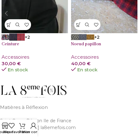
+2
+2
Ceinture
Noeud papillon
Accessoires
Accessoires
30,00
€
40,00
€
En stock
En stock
Matières à Réflexion
Saint Ouen, Région Ile de France
Email: bonjour [at] la8emefois.com
outique
Mes favoris
Panier
Mon compte