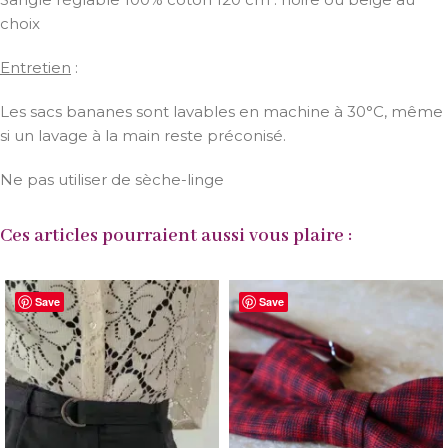
choix
Entretien
:
Les sacs bananes sont lavables en machine à 30°C, même
si un lavage à la main reste préconisé.
Ne pas utiliser de sèche-linge
Ces articles pourraient aussi vous plaire :
Save
Save