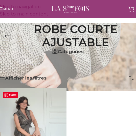
Skip to navigation
MENU
Skip to main content
ROBE COURTE
AJUSTABLE
Catégories
Accueil
/
Produits identifiés “robe courte ajustable”
Voici le seul résultat
Afficher les filtres
Save