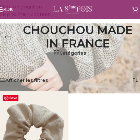
Skip to navigation
MENU
Skip to main content
CHOUCHOU MADE
IN FRANCE
Catégories
Accueil
/
Produits identifiés “chouchou made in France”
Voici le seul résultat
Afficher les filtres
Save