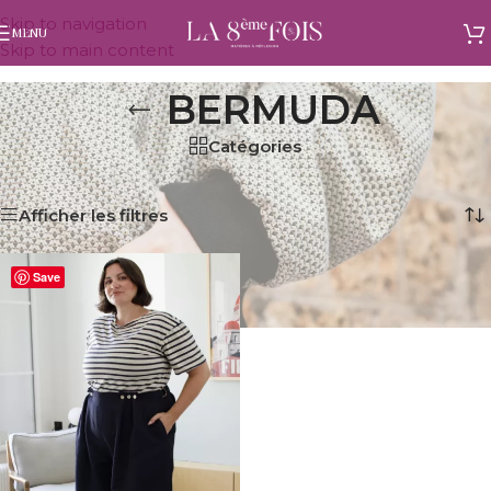
Skip to navigation
MENU
Skip to main content
BERMUDA
Catégories
Accueil
/
Produits identifiés “bermuda”
Voici le seul résultat
Afficher les filtres
Save