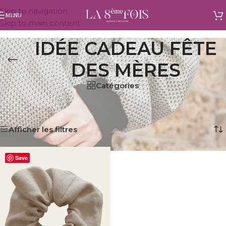
Skip to navigation
MENU
Skip to main content
IDÉE CADEAU FÊTE
DES MÈRES
Catégories
Accueil
/
Produits identifiés “idée cadeau fête des mères”
Voici le seul résultat
Afficher les filtres
Save