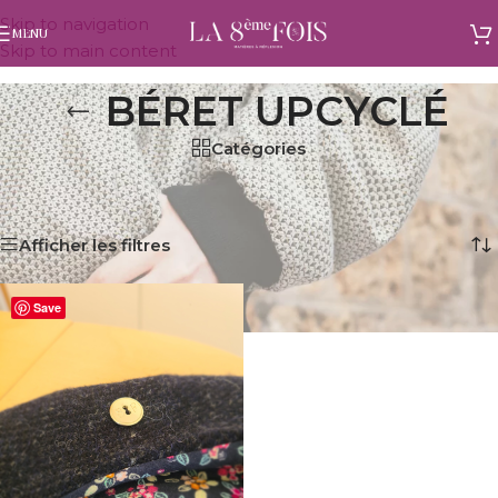
Skip to navigation
MENU
Skip to main content
BÉRET UPCYCLÉ
Catégories
Accueil
/
Produits identifiés “béret upcyclé”
Voici le seul résultat
Afficher les filtres
Save